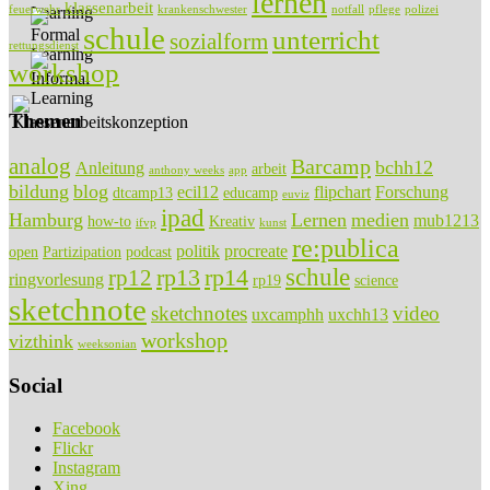
lernen
klassenarbeit
feuerwehr
krankenschwester
notfall
pflege
polizei
schule
unterricht
sozialform
rettungsdienst
workshop
Themen
analog
Barcamp
bchh12
Anleitung
arbeit
anthony weeks
app
bildung
blog
ecil12
flipchart
Forschung
dtcamp13
educamp
euviz
ipad
Hamburg
Lernen
medien
mub1213
how-to
Kreativ
ifvp
kunst
re:publica
politik
procreate
open
Partizipation
podcast
rp13
rp14
schule
rp12
ringvorlesung
rp19
science
sketchnote
sketchnotes
video
uxcamphh
uxchh13
workshop
vizthink
weeksonian
Social
Facebook
Flickr
Instagram
Xing