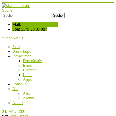
Suche
Mail:
hallo@sketchnotes.de
Fon: 0175-20 37 087
Suche
Menü
Start
Workshops
Ressourcen
Downloads
Icons
Literatur
Links
Apps
Portfolio
Blog
Abo
Archiv
About
24. März 2021