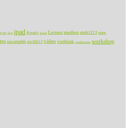
ipad
Lernen
medien
mub1213
w-to
Kreativ
open
ifvp
kunst
workshop
tes
video
vizthink
uxcamphh
uxchh13
weeksonian