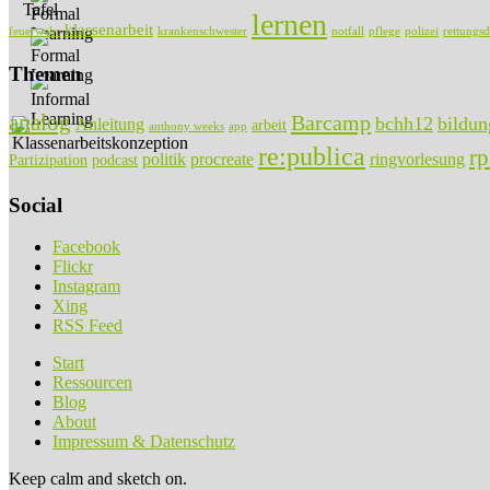
lernen
klassenarbeit
feuerwehr
krankenschwester
notfall
pflege
polizei
rettungsd
Themen
analog
Barcamp
bchh12
bildun
Anleitung
arbeit
anthony weeks
app
re:publica
r
politik
procreate
ringvorlesung
Partizipation
podcast
Social
Facebook
Flickr
Instagram
Xing
RSS Feed
Start
Ressourcen
Blog
About
Impressum & Datenschutz
Keep calm and sketch on.