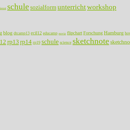
schule
unterricht
workshop
sozialform
ienst
g
blog
Hamburg
ecil12
flipchart
Forschung
dtcamp13
educamp
ho
euviz
sketchnote
rp13
rp14
schule
p12
sketchno
rp19
science