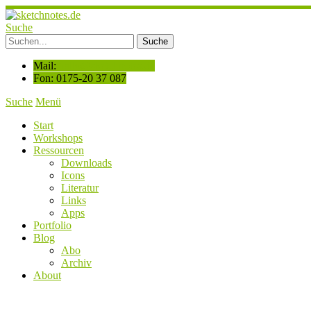
Suche
Mail:
hallo@sketchnotes.de
Fon: 0175-20 37 087
Suche
Menü
Start
Workshops
Ressourcen
Downloads
Icons
Literatur
Links
Apps
Portfolio
Blog
Abo
Archiv
About