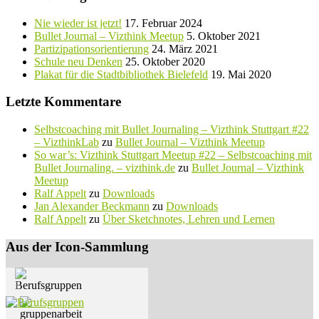
Nie wieder ist jetzt!
17. Februar 2024
Bullet Journal – Vizthink Meetup
5. Oktober 2021
Partizipationsorientierung
24. März 2021
Schule neu Denken
25. Oktober 2020
Plakat für die Stadtbibliothek Bielefeld
19. Mai 2020
Letzte Kommentare
Selbstcoaching mit Bullet Journaling – Vizthink Stuttgart #22
– VizthinkLab
zu
Bullet Journal – Vizthink Meetup
So war’s: Vizthink Stuttgart Meetup #22 – Selbstcoaching mit
Bullet Journaling. – vizthink.de
zu
Bullet Journal – Vizthink
Meetup
Ralf Appelt
zu
Downloads
Jan Alexander Beckmann
zu
Downloads
Ralf Appelt
zu
Über Sketchnotes, Lehren und Lernen
Aus der Icon-Sammlung