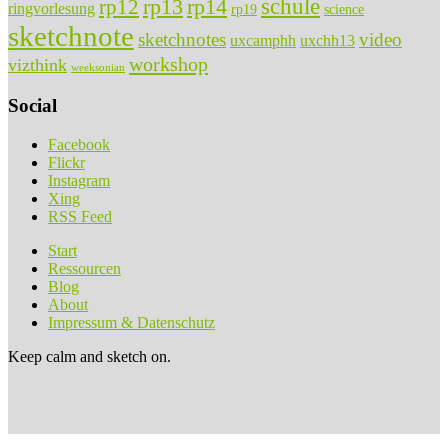
rp13
rp14
schule
rp12
ringvorlesung
rp19
science
sketchnote
sketchnotes
video
uxcamphh
uxchh13
workshop
vizthink
weeksonian
Social
Facebook
Flickr
Instagram
Xing
RSS Feed
Start
Ressourcen
Blog
About
Impressum & Datenschutz
Keep calm and sketch on.
sketchnotes.de
Anker im Kopf