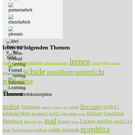
Icons zu folgenden Themen
lernen
klassenarbeit
feuerwehr
krankenschwester
notfall
pflege
polizei
schule
unterricht
sozialform
rettungsdienst
workshop
Themen
analog
Barcamp
bchh12
Anleitung
arbeit
anthony weeks
app
bildung
blog
ecil12
flipchart
Forschung
dtcamp13
educamp
euviz
ipad
Hamburg
Lernen
medien
mub1213
how-to
Kreativ
ifvp
kunst
re:publica
politik
procreate
open
Partizipation
podcast