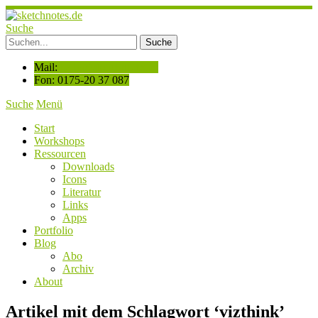
Suche
Mail:
hallo@sketchnotes.de
Fon: 0175-20 37 087
Suche
Menü
Start
Workshops
Ressourcen
Downloads
Icons
Literatur
Links
Apps
Portfolio
Blog
Abo
Archiv
About
Artikel mit dem Schlagwort ‘
vizthink
’