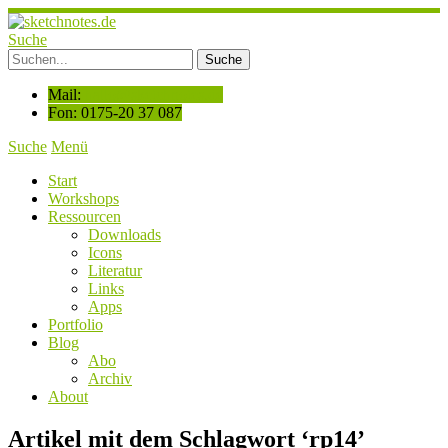
Suche
Mail:
hallo@sketchnotes.de
Fon: 0175-20 37 087
Suche
Menü
Start
Workshops
Ressourcen
Downloads
Icons
Literatur
Links
Apps
Portfolio
Blog
Abo
Archiv
About
Artikel mit dem Schlagwort ‘
rp14
’