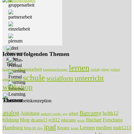
Icons zu folgenden Themen
lernen
klassenarbeit
feuerwehr
krankenschwester
notfall
pflege
polizei
schule
unterricht
sozialform
rettungsdienst
workshop
Themen
analog
Barcamp
bchh12
Anleitung
arbeit
anthony weeks
app
bildung
blog
ecil12
flipchart
Forschung
dtcamp13
educamp
euviz
ipad
Hamburg
Lernen
medien
mub1213
how-to
Kreativ
ifvp
kunst