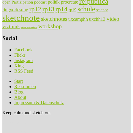
re:publica
politik
procreate
open
Partizipation
podcast
rp13
rp14
schule
rp12
ringvorlesung
rp19
science
sketchnote
sketchnotes
video
uxcamphh
uxchh13
workshop
vizthink
weeksonian
Social
Facebook
Flickr
Instagram
Xing
RSS Feed
Start
Ressourcen
Blog
About
Impressum & Datenschutz
Keep calm and sketch on.
sketchnotes.de
Anker im Kopf