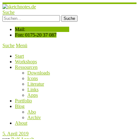
Suche
Mail:
hallo@sketchnotes.de
Fon: 0175-20 37 087
Suche
Menü
Start
Workshops
Ressourcen
Downloads
Icons
Literatur
Links
Apps
Portfolio
Blog
Abo
Archiv
About
5. April 2019