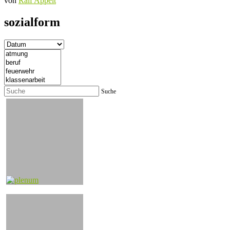
von
Ralf Appelt
sozialform
Suche