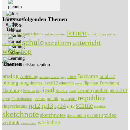
Icons zu folgenden Themen
lernen
klassenarbeit
feuerwehr
krankenschwester
notfall
pflege
polizei
schule
unterricht
sozialform
rettungsdienst
workshop
Themen
analog
Barcamp
bchh12
Anleitung
arbeit
anthony weeks
app
bildung
blog
ecil12
flipchart
Forschung
dtcamp13
educamp
euviz
ipad
Hamburg
Lernen
medien
mub1213
how-to
Kreativ
ifvp
kunst
re:publica
politik
procreate
open
Partizipation
podcast
rp13
rp14
schule
rp12
ringvorlesung
rp19
science
sketchnote
sketchnotes
video
uxcamphh
uxchh13
workshop
vizthink
weeksonian