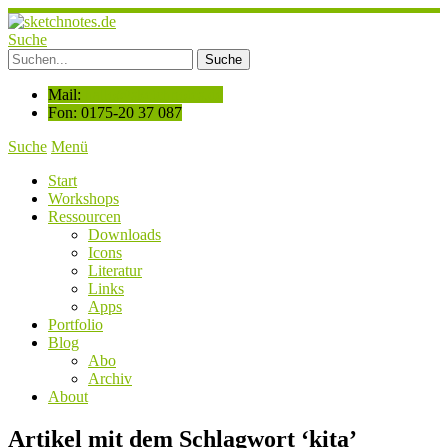
Suche
Mail:
hallo@sketchnotes.de
Fon: 0175-20 37 087
Suche
Menü
Start
Workshops
Ressourcen
Downloads
Icons
Literatur
Links
Apps
Portfolio
Blog
Abo
Archiv
About
Artikel mit dem Schlagwort ‘
kita
’