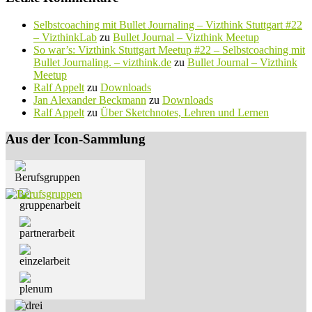
Selbstcoaching mit Bullet Journaling – Vizthink Stuttgart #22
– VizthinkLab
zu
Bullet Journal – Vizthink Meetup
So war’s: Vizthink Stuttgart Meetup #22 – Selbstcoaching mit
Bullet Journaling. – vizthink.de
zu
Bullet Journal – Vizthink
Meetup
Ralf Appelt
zu
Downloads
Jan Alexander Beckmann
zu
Downloads
Ralf Appelt
zu
Über Sketchnotes, Lehren und Lernen
Aus der Icon-Sammlung