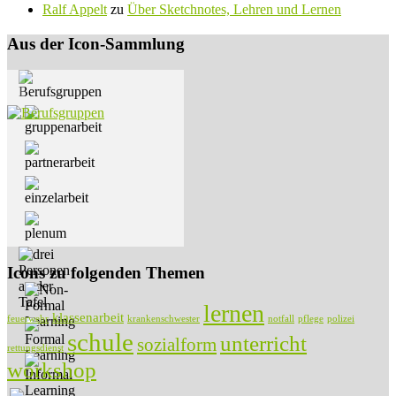
Ralf Appelt
zu
Über Sketchnotes, Lehren und Lernen
Aus der Icon-Sammlung
Icons zu folgenden Themen
lernen
klassenarbeit
feuerwehr
krankenschwester
notfall
pflege
polizei
schule
unterricht
sozialform
rettungsdienst
workshop