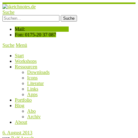
Suche
Mail:
hallo@sketchnotes.de
Fon: 0175-20 37 087
Suche
Menü
Start
Workshops
Ressourcen
Downloads
Icons
Literatur
Links
Apps
Portfolio
Blog
Abo
Archiv
About
6. August 2013