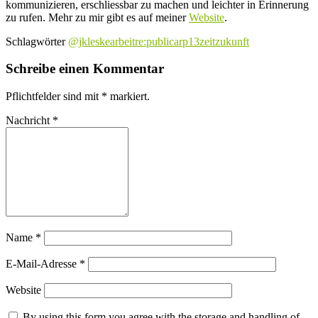
kommunizieren, erschliessbar zu machen und leichter in Erinnerung
zu rufen. Mehr zu mir gibt es auf meiner
Website
.
Schlagwörter
@jkleske
arbeit
re:publica
rp13
zeit
zukunft
Schreibe einen Kommentar
Pflichtfelder sind mit
*
markiert.
Nachricht
*
Name
*
E-Mail-Adresse
*
Website
By using this form you agree with the storage and handling of