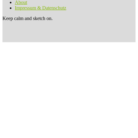
About
Impressum & Datenschutz
Keep calm and sketch on.
sketchnotes.de
Anker im Kopf