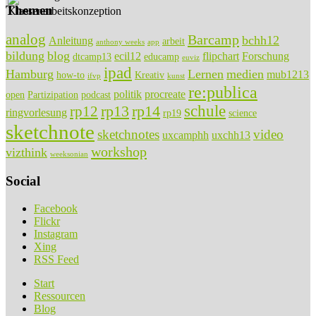
Themen
analog
Barcamp
bchh12
Anleitung
arbeit
anthony weeks
app
bildung
blog
ecil12
flipchart
Forschung
dtcamp13
educamp
euviz
ipad
Hamburg
Lernen
medien
mub1213
how-to
Kreativ
ifvp
kunst
re:publica
politik
procreate
open
Partizipation
podcast
rp13
rp14
schule
rp12
ringvorlesung
rp19
science
sketchnote
sketchnotes
video
uxcamphh
uxchh13
workshop
vizthink
weeksonian
Social
Facebook
Flickr
Instagram
Xing
RSS Feed
Start
Ressourcen
Blog