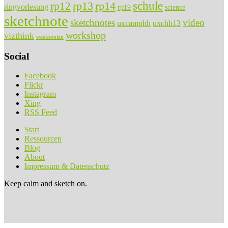
rp13
rp14
schule
rp12
ringvorlesung
rp19
science
sketchnote
sketchnotes
video
uxcamphh
uxchh13
workshop
vizthink
weeksonian
Social
Facebook
Flickr
Instagram
Xing
RSS Feed
Start
Ressourcen
Blog
About
Impressum & Datenschutz
Keep calm and sketch on.
sketchnotes.de
Anker im Kopf