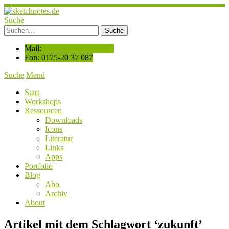
Suche
Mail:
hallo@sketchnotes.de
Fon: 0175-20 37 087
Suche
Menü
Start
Workshops
Ressourcen
Downloads
Icons
Literatur
Links
Apps
Portfolio
Blog
Abo
Archiv
About
Artikel mit dem Schlagwort ‘
zukunft
’