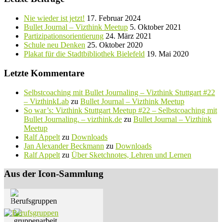
Nie wieder ist jetzt!
17. Februar 2024
Bullet Journal – Vizthink Meetup
5. Oktober 2021
Partizipationsorientierung
24. März 2021
Schule neu Denken
25. Oktober 2020
Plakat für die Stadtbibliothek Bielefeld
19. Mai 2020
Letzte Kommentare
Selbstcoaching mit Bullet Journaling – Vizthink Stuttgart #22
– VizthinkLab
zu
Bullet Journal – Vizthink Meetup
So war’s: Vizthink Stuttgart Meetup #22 – Selbstcoaching mit
Bullet Journaling. – vizthink.de
zu
Bullet Journal – Vizthink
Meetup
Ralf Appelt
zu
Downloads
Jan Alexander Beckmann
zu
Downloads
Ralf Appelt
zu
Über Sketchnotes, Lehren und Lernen
Aus der Icon-Sammlung