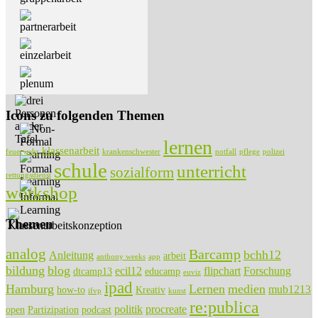
Icons zu folgenden Themen
lernen
klassenarbeit
feuerwehr
krankenschwester
notfall
pflege
polizei
schule
unterricht
sozialform
rettungsdienst
workshop
Themen
analog
Barcamp
bchh12
Anleitung
arbeit
anthony weeks
app
bildung
blog
ecil12
flipchart
Forschung
dtcamp13
educamp
euviz
ipad
Hamburg
Lernen
medien
mub1213
how-to
Kreativ
ifvp
kunst
re:publica
politik
procreate
open
Partizipation
podcast