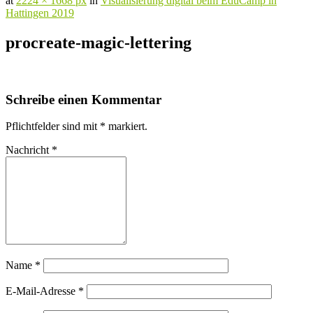
at
2224 × 1668 px
in
Visualisierung digital beim EduCamp in
Hattingen 2019
procreate-magic-lettering
Schreibe einen Kommentar
Pflichtfelder sind mit
*
markiert.
Nachricht
*
Name
*
E-Mail-Adresse
*