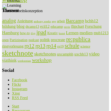
Themen
analog
Barcamp
bchh12
Anleitung
arbeit
anthony weeks
app
bildung
blog
ecil12
flipchart
Forschung
dtcamp13
educamp
euviz
ipad
Hamburg
Lernen
medien
mub1213
how-to
Kreativ
ifvp
kunst
re:publica
politik
procreate
open
Partizipation
podcast
rp13
rp14
schule
rp12
ringvorlesung
rp19
science
sketchnote
sketchnotes
video
uxcamphh
uxchh13
workshop
vizthink
weeksonian
Social
Facebook
Flickr
Instagram
Xing
RSS Feed
Start
Ressourcen