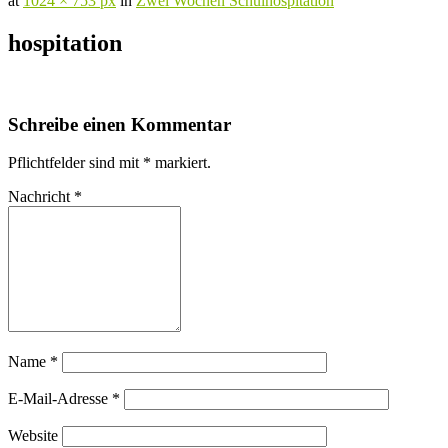
at
1024 × 753 px
in
Zwei Wochen Schulhospitation
hospitation
Schreibe einen Kommentar
Pflichtfelder sind mit
*
markiert.
Nachricht
*
Name
*
E-Mail-Adresse
*
Website