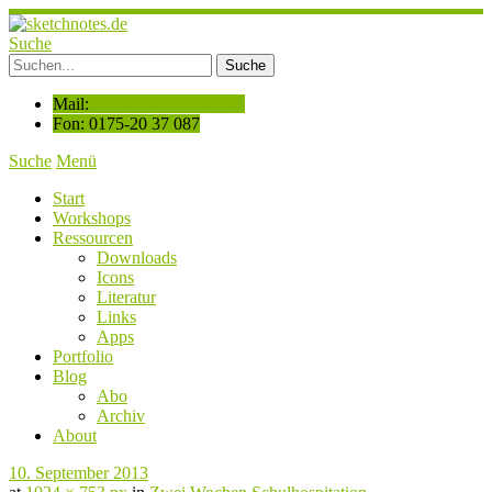
Suche
Mail:
hallo@sketchnotes.de
Fon: 0175-20 37 087
Suche
Menü
Start
Workshops
Ressourcen
Downloads
Icons
Literatur
Links
Apps
Portfolio
Blog
Abo
Archiv
About
10. September 2013