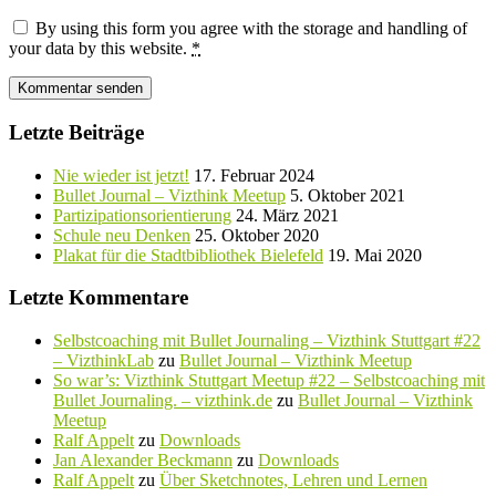
By using this form you agree with the storage and handling of
your data by this website.
*
Letzte Beiträge
Nie wieder ist jetzt!
17. Februar 2024
Bullet Journal – Vizthink Meetup
5. Oktober 2021
Partizipationsorientierung
24. März 2021
Schule neu Denken
25. Oktober 2020
Plakat für die Stadtbibliothek Bielefeld
19. Mai 2020
Letzte Kommentare
Selbstcoaching mit Bullet Journaling – Vizthink Stuttgart #22
– VizthinkLab
zu
Bullet Journal – Vizthink Meetup
So war’s: Vizthink Stuttgart Meetup #22 – Selbstcoaching mit
Bullet Journaling. – vizthink.de
zu
Bullet Journal – Vizthink
Meetup
Ralf Appelt
zu
Downloads
Jan Alexander Beckmann
zu
Downloads
Ralf Appelt
zu
Über Sketchnotes, Lehren und Lernen