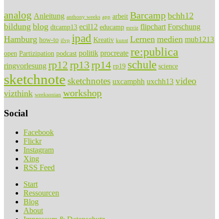
analog
Barcamp
bchh12
Anleitung
arbeit
anthony weeks
app
bildung
blog
ecil12
flipchart
Forschung
dtcamp13
educamp
euviz
ipad
Hamburg
Lernen
medien
mub1213
how-to
Kreativ
ifvp
kunst
re:publica
politik
procreate
open
Partizipation
podcast
rp13
rp14
schule
rp12
ringvorlesung
rp19
science
sketchnote
sketchnotes
video
uxcamphh
uxchh13
workshop
vizthink
weeksonian
Social
Facebook
Flickr
Instagram
Xing
RSS Feed
Start
Ressourcen
Blog
About