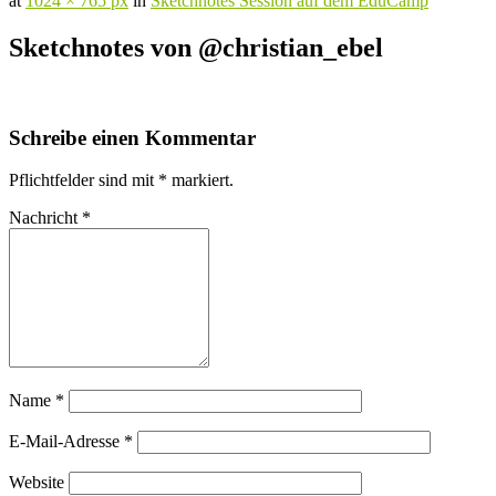
at
1024 × 765 px
in
Sketchnotes Session auf dem EduCamp
Sketchnotes von @christian_ebel
Schreibe einen Kommentar
Pflichtfelder sind mit
*
markiert.
Nachricht
*
Name
*
E-Mail-Adresse
*
Website