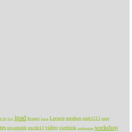
ipad
Lernen
medien
mub1213
w-to
Kreativ
open
ifvp
kunst
workshop
tes
video
vizthink
uxcamphh
uxchh13
weeksonian