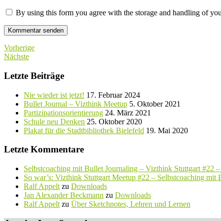
By using this form you agree with the storage and handling of you
Vorherige
Nächste
Letzte Beiträge
Nie wieder ist jetzt!
17. Februar 2024
Bullet Journal – Vizthink Meetup
5. Oktober 2021
Partizipationsorientierung
24. März 2021
Schule neu Denken
25. Oktober 2020
Plakat für die Stadtbibliothek Bielefeld
19. Mai 2020
Letzte Kommentare
Selbstcoaching mit Bullet Journaling – Vizthink Stuttgart #22 
So war’s: Vizthink Stuttgart Meetup #22 – Selbstcoaching mit B
Ralf Appelt
zu
Downloads
Jan Alexander Beckmann
zu
Downloads
Ralf Appelt
zu
Über Sketchnotes, Lehren und Lernen