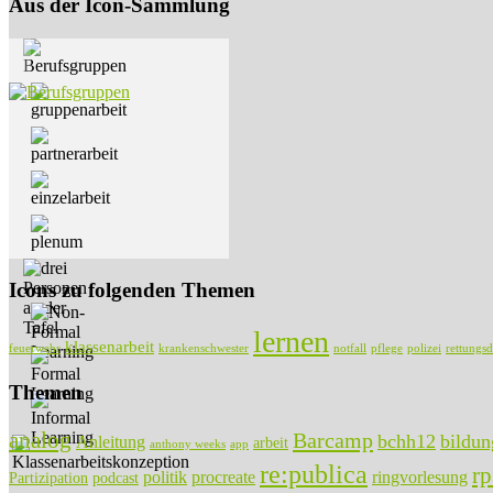
Aus der Icon-Sammlung
Icons zu folgenden Themen
lernen
klassenarbeit
feuerwehr
krankenschwester
notfall
pflege
polizei
rettungsd
Themen
analog
Barcamp
bchh12
bildun
Anleitung
arbeit
anthony weeks
app
re:publica
r
politik
procreate
ringvorlesung
Partizipation
podcast