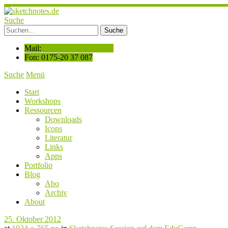
Suche
Mail:
hallo@sketchnotes.de
Fon: 0175-20 37 087
Suche
Menü
Start
Workshops
Ressourcen
Downloads
Icons
Literatur
Links
Apps
Portfolio
Blog
Abo
Archiv
About
25. Oktober 2012