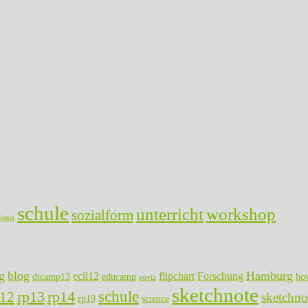
schule
unterricht
workshop
sozialform
ienst
g
blog
Hamburg
ecil12
flipchart
Forschung
dtcamp13
educamp
ho
euviz
sketchnote
rp13
rp14
schule
p12
sketchno
rp19
science