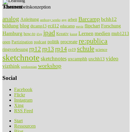
Themen
analog
Barcamp
bchh12
Anleitung
arbeit
anthony weeks
app
bildung
blog
ecil12
flipchart
Forschung
dtcamp13
educamp
euviz
ipad
Hamburg
Lernen
medien
mub1213
how-to
Kreativ
ifvp
kunst
re:publica
politik
procreate
open
Partizipation
podcast
rp13
rp14
schule
rp12
ringvorlesung
rp19
science
sketchnote
sketchnotes
video
uxcamphh
uxchh13
workshop
vizthink
weeksonian
Social
Facebook
Flickr
Instagram
Xing
RSS Feed
Start
Ressourcen
Blog