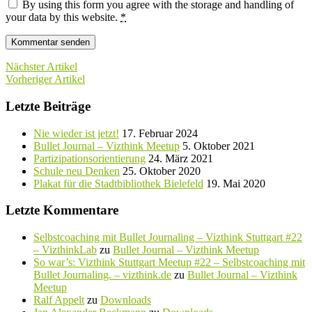
By using this form you agree with the storage and handling of
your data by this website.
*
Nächster Artikel
Vorheriger Artikel
Letzte Beiträge
Nie wieder ist jetzt!
17. Februar 2024
Bullet Journal – Vizthink Meetup
5. Oktober 2021
Partizipationsorientierung
24. März 2021
Schule neu Denken
25. Oktober 2020
Plakat für die Stadtbibliothek Bielefeld
19. Mai 2020
Letzte Kommentare
Selbstcoaching mit Bullet Journaling – Vizthink Stuttgart #22
– VizthinkLab
zu
Bullet Journal – Vizthink Meetup
So war’s: Vizthink Stuttgart Meetup #22 – Selbstcoaching mit
Bullet Journaling. – vizthink.de
zu
Bullet Journal – Vizthink
Meetup
Ralf Appelt
zu
Downloads