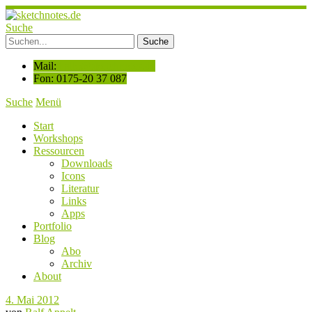
Suche
Mail:
hallo@sketchnotes.de
Fon: 0175-20 37 087
Suche
Menü
Start
Workshops
Ressourcen
Downloads
Icons
Literatur
Links
Apps
Portfolio
Blog
Abo
Archiv
About
4. Mai 2012