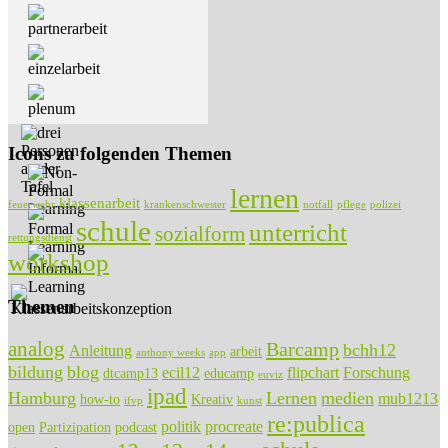
Icons zu folgenden Themen
lernen
klassenarbeit
feuerwehr
krankenschwester
notfall
pflege
polizei
schule
unterricht
sozialform
rettungsdienst
workshop
Themen
analog
Barcamp
bchh12
Anleitung
arbeit
anthony weeks
app
bildung
blog
ecil12
flipchart
Forschung
dtcamp13
educamp
euviz
ipad
Hamburg
Lernen
medien
mub1213
how-to
Kreativ
ifvp
kunst
re:publica
politik
procreate
open
Partizipation
podcast