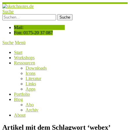
Suche
Mail:
hallo@sketchnotes.de
Fon: 0175-20 37 087
Suche
Menü
Start
Workshops
Ressourcen
Downloads
Icons
Literatur
Links
Apps
Portfolio
Blog
Abo
Archiv
About
Artikel mit dem Schlagwort ‘
webex
’