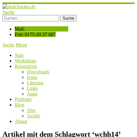
Suche
Mail:
hallo@sketchnotes.de
Fon: 0175-20 37 087
Suche
Menü
Start
Workshops
Ressourcen
Downloads
Icons
Literatur
Links
Apps
Portfolio
Blog
Abo
Archiv
About
Artikel mit dem Schlagwort ‘
wchh14
’