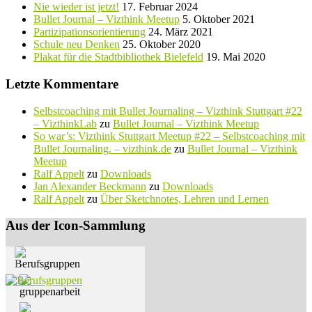
Nie wieder ist jetzt!
17. Februar 2024
Bullet Journal – Vizthink Meetup
5. Oktober 2021
Partizipationsorientierung
24. März 2021
Schule neu Denken
25. Oktober 2020
Plakat für die Stadtbibliothek Bielefeld
19. Mai 2020
Letzte Kommentare
Selbstcoaching mit Bullet Journaling – Vizthink Stuttgart #22
– VizthinkLab
zu
Bullet Journal – Vizthink Meetup
So war’s: Vizthink Stuttgart Meetup #22 – Selbstcoaching mit
Bullet Journaling. – vizthink.de
zu
Bullet Journal – Vizthink
Meetup
Ralf Appelt
zu
Downloads
Jan Alexander Beckmann
zu
Downloads
Ralf Appelt
zu
Über Sketchnotes, Lehren und Lernen
Aus der Icon-Sammlung