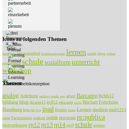
Icons zu folgenden Themen
lernen
klassenarbeit
feuerwehr
krankenschwester
notfall
pflege
polizei
schule
unterricht
sozialform
rettungsdienst
workshop
Themen
analog
Barcamp
bchh12
Anleitung
arbeit
anthony weeks
app
bildung
blog
ecil12
flipchart
Forschung
dtcamp13
educamp
euviz
ipad
Hamburg
Lernen
medien
mub1213
how-to
Kreativ
ifvp
kunst
re:publica
politik
procreate
open
Partizipation
podcast
rp13
rp14
schule
rp12
ringvorlesung
rp19
science