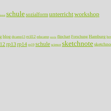
schule
unterricht
workshop
sozialform
ienst
g
blog
Hamburg
ecil12
flipchart
Forschung
dtcamp13
educamp
ho
euviz
sketchnote
rp13
rp14
schule
p12
sketchno
rp19
science