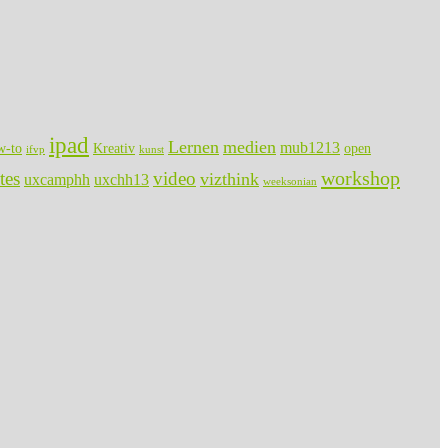
ipad
Lernen
medien
mub1213
w-to
Kreativ
open
ifvp
kunst
workshop
tes
video
vizthink
uxcamphh
uxchh13
weeksonian