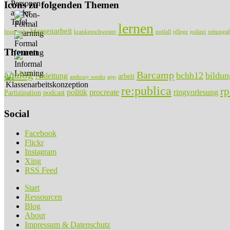
Icons zu folgenden Themen
lernen
klassenarbeit
feuerwehr
krankenschwester
notfall
pflege
polizei
rettungsd
Themen
analog
Barcamp
bchh12
bildun
Anleitung
arbeit
anthony weeks
app
re:publica
r
politik
procreate
ringvorlesung
Partizipation
podcast
Social
Facebook
Flickr
Instagram
Xing
RSS Feed
Start
Ressourcen
Blog
About
Impressum & Datenschutz