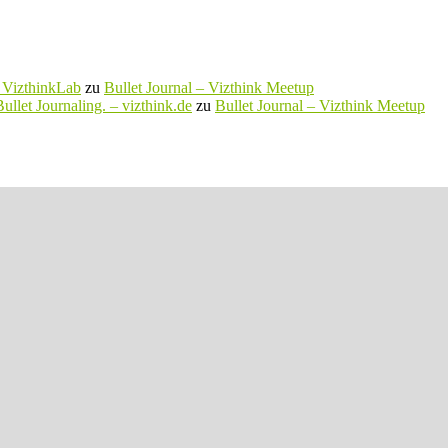
– VizthinkLab
zu
Bullet Journal – Vizthink Meetup
ullet Journaling. – vizthink.de
zu
Bullet Journal – Vizthink Meetup