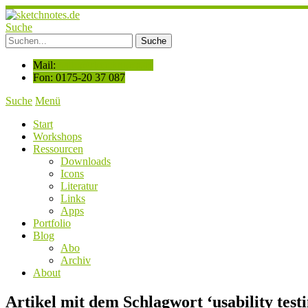
Suche
Mail:
hallo@sketchnotes.de
Fon: 0175-20 37 087
Suche
Menü
Start
Workshops
Ressourcen
Downloads
Icons
Literatur
Links
Apps
Portfolio
Blog
Abo
Archiv
About
Artikel mit dem Schlagwort ‘
usability test