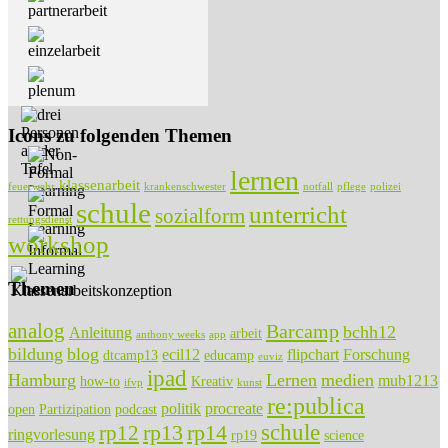
Icons zu folgenden Themen
lernen
klassenarbeit
feuerwehr
krankenschwester
notfall
pflege
polizei
schule
unterricht
sozialform
rettungsdienst
workshop
Themen
analog
Barcamp
bchh12
Anleitung
arbeit
anthony weeks
app
bildung
blog
ecil12
flipchart
Forschung
dtcamp13
educamp
euviz
ipad
Hamburg
Lernen
medien
mub1213
how-to
Kreativ
ifvp
kunst
re:publica
politik
procreate
open
Partizipation
podcast
rp13
rp14
schule
rp12
ringvorlesung
rp19
science