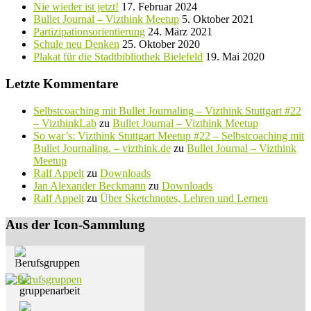
Nie wieder ist jetzt!
17. Februar 2024
Bullet Journal – Vizthink Meetup
5. Oktober 2021
Partizipationsorientierung
24. März 2021
Schule neu Denken
25. Oktober 2020
Plakat für die Stadtbibliothek Bielefeld
19. Mai 2020
Letzte Kommentare
Selbstcoaching mit Bullet Journaling – Vizthink Stuttgart #22
– VizthinkLab
zu
Bullet Journal – Vizthink Meetup
So war’s: Vizthink Stuttgart Meetup #22 – Selbstcoaching mit
Bullet Journaling. – vizthink.de
zu
Bullet Journal – Vizthink
Meetup
Ralf Appelt
zu
Downloads
Jan Alexander Beckmann
zu
Downloads
Ralf Appelt
zu
Über Sketchnotes, Lehren und Lernen
Aus der Icon-Sammlung