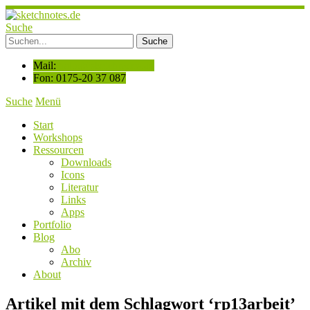
Suche
Mail:
hallo@sketchnotes.de
Fon: 0175-20 37 087
Suche
Menü
Start
Workshops
Ressourcen
Downloads
Icons
Literatur
Links
Apps
Portfolio
Blog
Abo
Archiv
About
Artikel mit dem Schlagwort ‘
rp13arbeit
’