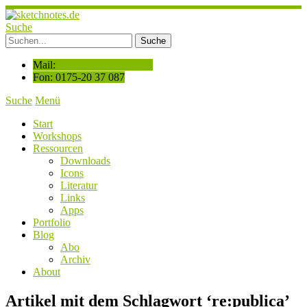
Suche
Mail:
hallo@sketchnotes.de
Fon: 0175-20 37 087
Suche
Menü
Start
Workshops
Ressourcen
Downloads
Icons
Literatur
Links
Apps
Portfolio
Blog
Abo
Archiv
About
Artikel mit dem Schlagwort ‘
re:publica
’