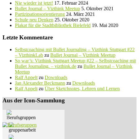
Nie wieder ist jetzt!
17. Februar 2024
Bullet Journal – Vizthink Meetup
5. Oktober 2021
Partizipationsorientierung
24. März 2021
Schule neu Denken
25. Oktober 2020
Plakat für die Stadtbibliothek Bielefeld
19. Mai 2020
Letzte Kommentare
Selbstcoaching mit Bullet Journaling – Vizthink Stuttgart #22
– VizthinkLab
zu
Bullet Journal – Vizthink Meetup
So war’s: Vizthink Stuttgart Meetup #22 – Selbstcoaching mit
Bullet Journaling. – vizthink.de
zu
Bullet Journal – Vizthink
Meetup
Ralf Appelt
zu
Downloads
Jan Alexander Beckmann
zu
Downloads
Ralf Appelt
zu
Über Sketchnotes, Lehren und Lernen
Aus der Icon-Sammlung