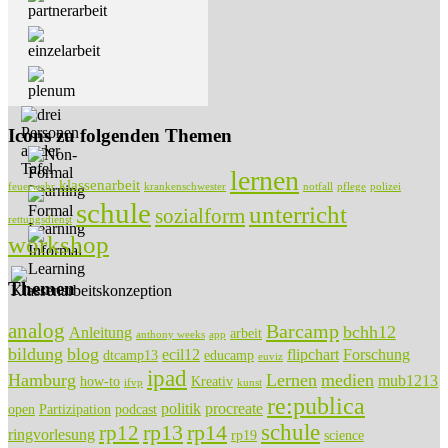
Icons zu folgenden Themen
lernen
klassenarbeit
feuerwehr
krankenschwester
notfall
pflege
polizei
schule
unterricht
sozialform
rettungsdienst
workshop
Themen
analog
Barcamp
bchh12
Anleitung
arbeit
anthony weeks
app
bildung
blog
ecil12
flipchart
Forschung
dtcamp13
educamp
euviz
ipad
Hamburg
Lernen
medien
mub1213
how-to
Kreativ
ifvp
kunst
re:publica
politik
procreate
open
Partizipation
podcast
rp13
rp14
schule
rp12
ringvorlesung
rp19
science