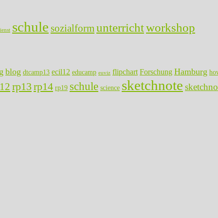
schule
unterricht
workshop
sozialform
ienst
g
blog
Hamburg
ecil12
flipchart
Forschung
dtcamp13
educamp
ho
euviz
sketchnote
rp13
rp14
schule
p12
sketchno
rp19
science