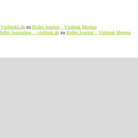
– VizthinkLab
zu
Bullet Journal – Vizthink Meetup
ullet Journaling. – vizthink.de
zu
Bullet Journal – Vizthink Meetup