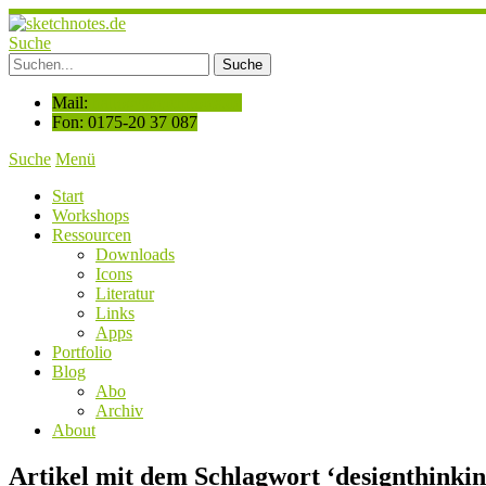
Suche
Mail:
hallo@sketchnotes.de
Fon: 0175-20 37 087
Suche
Menü
Start
Workshops
Ressourcen
Downloads
Icons
Literatur
Links
Apps
Portfolio
Blog
Abo
Archiv
About
Artikel mit dem Schlagwort ‘
designthinki