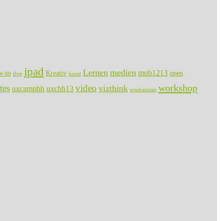
ipad
Lernen
medien
mub1213
w-to
Kreativ
open
ifvp
kunst
workshop
tes
video
vizthink
uxcamphh
uxchh13
weeksonian