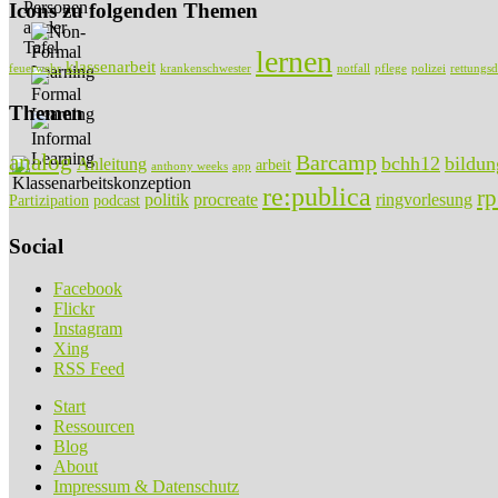
Icons zu folgenden Themen
lernen
klassenarbeit
feuerwehr
krankenschwester
notfall
pflege
polizei
rettungsd
Themen
analog
Barcamp
bchh12
bildun
Anleitung
arbeit
anthony weeks
app
re:publica
r
politik
procreate
ringvorlesung
Partizipation
podcast
Social
Facebook
Flickr
Instagram
Xing
RSS Feed
Start
Ressourcen
Blog
About
Impressum & Datenschutz